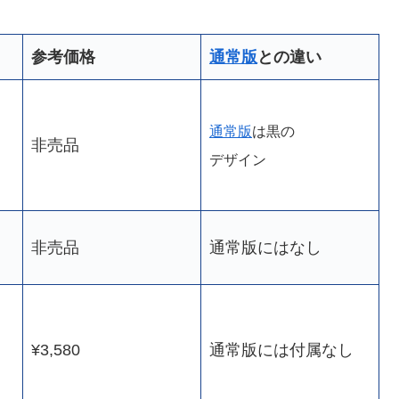
参考価格
通常版
との
違い
通常版
は黒の
非売品
デザイン
非売品
通常版にはなし
¥3,580
通常版には付属なし