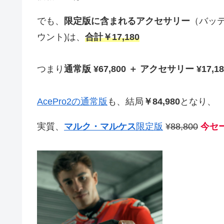
でも、
限定版に含まれるアクセサリー
（バッ
ウント)は、
合計
￥
17,180
つまり
通常版 ¥67,800 ＋ アクセサリー ¥17,180
AcePro2の通常版
も、結局
￥84,980
となり、
実質、
マルク・マルケス
限定版
¥
88,800
今セー