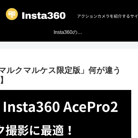
Insta360の魅力！
常版」「マルクマルケス限定版」何が違う
】