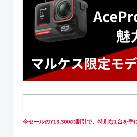
今セール
の¥13,300
の割引で、特別な1台を手