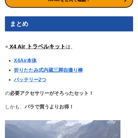
まとめ
X4 Air トラベルキット
⭐️
は、
X4Air本体
折りたたみ式内蔵三脚自撮り棒
バッテリー2つ
の
必要アクセサリー
がそろったセット！
しかも、
バラで買うよりお得！