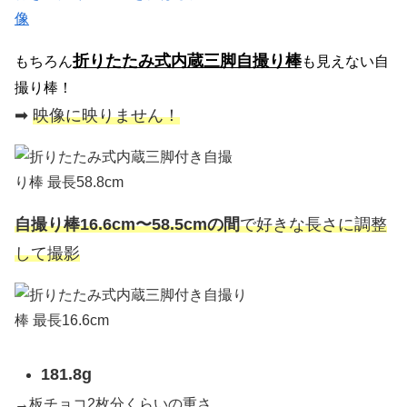
折りたたみ式内蔵三脚自撮り棒
もちろん
も見えない自
撮り棒！
➡︎
映像に映りません！
自撮り棒16.6cm〜58.5cmの間
で好きな長さに調整
して撮影
181.8g
→板チョコ2枚分くらいの重さ