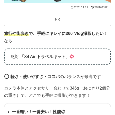
2025.11.11
2026.03.08
PR
旅行や街歩き
で、手軽にキレイに360°Vlog撮影したい！
なら
絶対
「X4 Air トラベルキット
」
◎
⭕️
軽さ・使いやすさ・コスパ
のバランスが最高です！
カメラ本体とアクセサリー合わせて346g（おにぎり2個分
の重さ）で、どこでも手軽に撮影ができます！
一番軽い！一番安い！性能◎