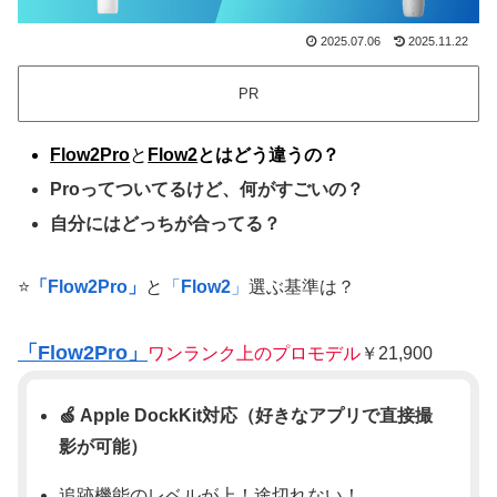
2025.07.06
2025.11.22
PR
Flow2Pro
と
Flow2
とはどう違うの？
Proってついてるけど、何がすごいの？
自分にはどっちが合ってる？
⭐️
「Flow2Pro」
と
「
Flow2
」
選ぶ基準は？
「Flow2Pro」
ワンランク上のプロモデル
￥21,900
🍏
Apple DockKit対応
（好きなアプリで直接撮
影が可能）
追跡機能のレベルが上！途切れない！