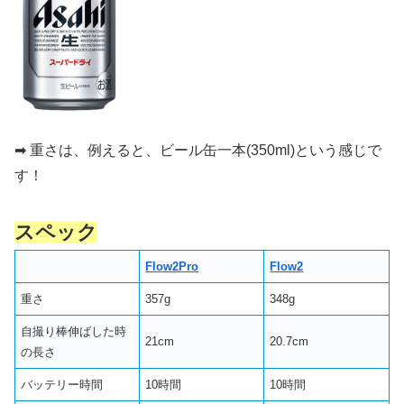
➡︎ 重さは、例えると、ビール缶一本(350ml)という感じで
す！
スペック
Flow2Pro
Flow2
重さ
357g
348g
自撮り棒伸ばした時
21cm
20.7cm
の長さ
バッテリー時間
10時間
10時間